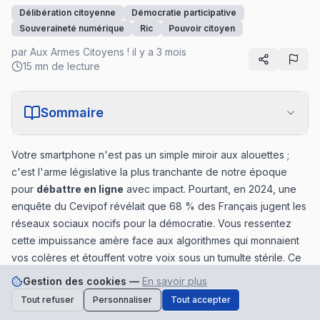
Délibération citoyenne
Démocratie participative
Souveraineté numérique
Ric
Pouvoir citoyen
par
Aux Armes Citoyens !
il y a 3 mois
15 mn de lecture
Sommaire
Votre smartphone n'est pas un simple miroir aux alouettes ;
c'est l'arme législative la plus tranchante de notre époque
pour
débattre en ligne
avec impact. Pourtant, en 2024, une
enquête du Cevipof révélait que 68 % des Français jugent les
réseaux sociaux nocifs pour la démocratie. Vous ressentez
cette impuissance amère face aux algorithmes qui monnaient
vos colères et étouffent votre voix sous un tumulte stérile. Ce
sentiment de gâchis est légitime. Il est temps de reprendre les
Gestion des cookies —
En savoir plus
commandes de nos échanges numériques pour restaurer
Tout refuser
Personnaliser
Tout accepter
Soutenez-nous
Faire un don
notre souveraineté nationale.