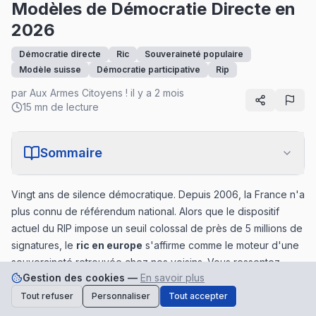
Modèles de Démocratie Directe en
2026
Démocratie directe
Ric
Souveraineté populaire
Modèle suisse
Démocratie participative
Rip
par
Aux Armes Citoyens !
il y a 2 mois
15 mn de lecture
Sommaire
Vingt ans de silence démocratique. Depuis 2006, la France n'a
plus connu de référendum national. Alors que le dispositif
actuel du RIP impose un seuil colossal de près de 5 millions de
signatures, le
ric en europe
s'affirme comme le moteur d'une
souveraineté retrouvée chez nos voisins. Vous ressentez
Gestion des cookies —
En savoir plus
cette impuissance, ce décalage entre vos aspirations et des
décisions prises sans vous. Cette lassitude face aux
Tout refuser
Personnaliser
Tout accepter
Soutenez-nous
Faire un don
promesses non tenues n'est pas une fatalité. Elle est le fruit