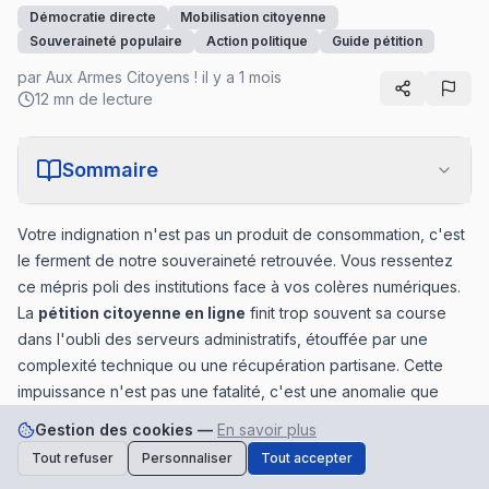
Démocratie directe
Mobilisation citoyenne
Souveraineté populaire
Action politique
Guide pétition
par
Aux Armes Citoyens !
il y a 1 mois
12 mn de lecture
Sommaire
Votre indignation n'est pas un produit de consommation, c'est
le ferment de notre souveraineté retrouvée. Vous ressentez
ce mépris poli des institutions face à vos colères numériques.
La
pétition citoyenne en ligne
finit trop souvent sa course
dans l'oubli des serveurs administratifs, étouffée par une
complexité technique ou une récupération partisane. Cette
impuissance n'est pas une fatalité, c'est une anomalie que
nous devons corriger ensemble par l'action et la droiture. Il est
Gestion des cookies —
En savoir plus
temps de passer du simple clic de contestation au geste sacré
Tout refuser
Personnaliser
Tout accepter
Soutenez-nous
Faire un don
du citoyen bâtisseur.