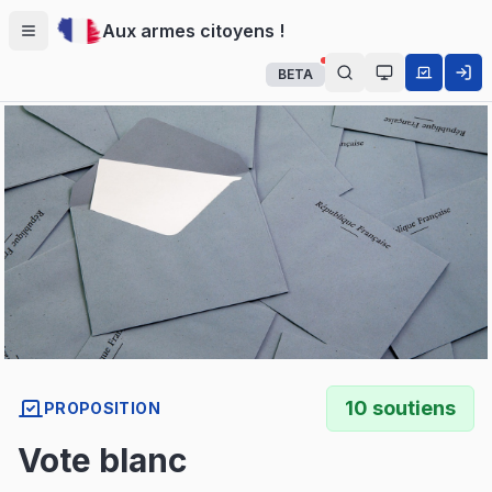
Aux armes citoyens !
Menu
BETA
Auto (système
10
soutiens
PROPOSITION
Vote blanc