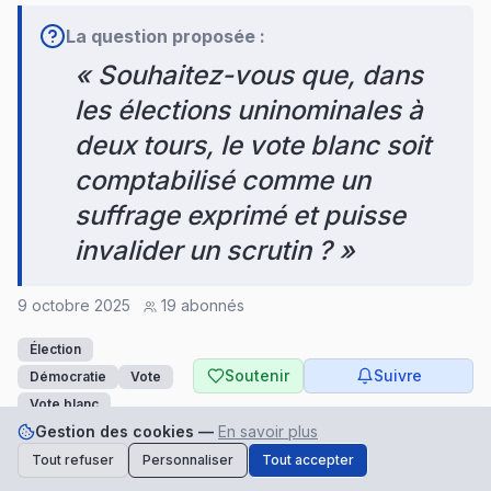
La question proposée :
«
Souhaitez-vous que, dans 
les élections uninominales à 
deux tours, le vote blanc soit 
comptabilisé comme un 
suffrage exprimé et puisse 
invalider un scrutin ?
»
9 octobre 2025
19
abonnés
Élection
Soutenir
Suivre
Démocratie
Vote
Vote blanc
Gestion des cookies —
En savoir plus
Tout refuser
Personnaliser
Tout accepter
Antoine Fournier
🌱
Ambassadeur
Soutenez-nous
Faire un don