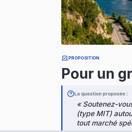
PROPOSITION
Pour un gr
La question proposée :
«
Soutenez-vous u
(type MIT) autou
tout marché spéc